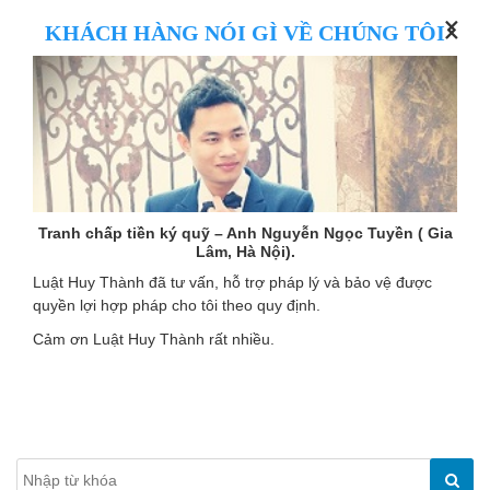
KHÁCH HÀNG NÓI GÌ VỀ CHÚNG TÔI
 Anh Nguyễn Ngọc Tuyền ( Gia
Giải quyết tranh chấp đất đa
Hà Nội).
(Thường Tín, 
ỗ trợ pháp lý và bảo vệ được
Rất nhanh, tận tâm và hiệu quả; 
heo quy định.
của gia đình tôi đã được đảm bảo
Nguyễn Văn Thành và Luật Huy 
nhiều.