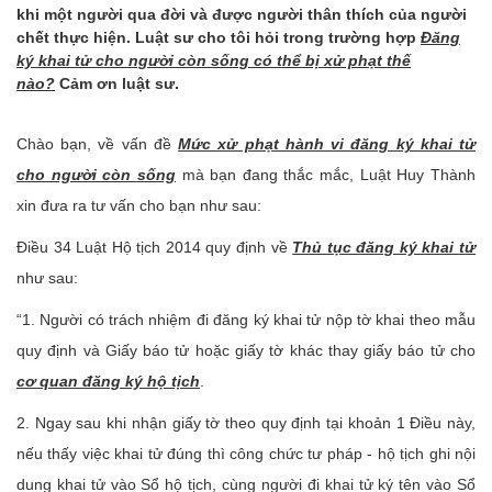
khi một người qua đời và được người thân thích của người
chết thực hiện. Luật sư cho tôi hỏi trong trường hợp
Đăng
ký khai tử cho người còn sống có thể bị xử phạt thế
nào?
Cảm ơn luật sư.
Chào bạn, về vấn đề
Mức xử phạt hành vi đăng ký khai tử
cho người còn sống
mà bạn đang thắc mắc, Luật Huy Thành
xin đưa ra tư vấn cho bạn như sau:
Điều 34 Luật Hộ tịch 2014 quy định về
Thủ tục đăng ký khai tử
như sau:
“1. Người có trách nhiệm đi đăng ký khai tử nộp tờ khai theo mẫu
quy định và Giấy báo tử hoặc giấy tờ khác thay giấy báo tử cho
cơ quan đăng ký hộ tịch
.
2. Ngay sau khi nhận giấy tờ theo quy định tại khoản 1 Điều này,
nếu thấy việc khai tử đúng thì công chức tư pháp - hộ tịch ghi nội
dung khai tử vào Sổ hộ tịch, cùng người đi khai tử ký tên vào Sổ