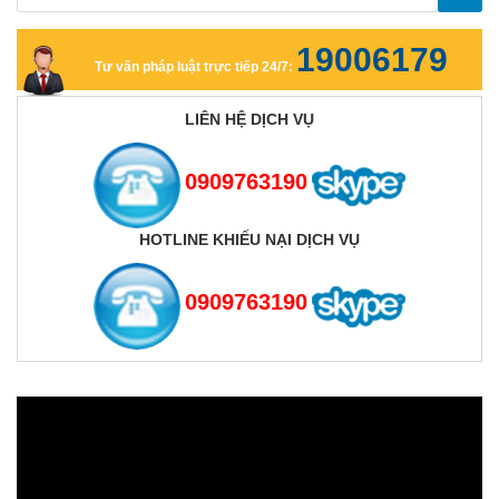
19006179
Tư vấn pháp luật trực tiếp 24/7:
LIÊN HỆ DỊCH VỤ
0909763190
HOTLINE KHIẾU NẠI DỊCH VỤ
0909763190