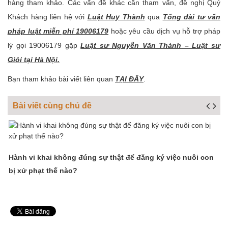
hàng tham khảo. Các vấn đề khác cần tham vấn, đề nghị Quý
Khách hàng liên hệ với
Luật Huy Thành
qua
Tổng đài tư vấn
pháp luật miễn phí 19006179
hoặc yêu cầu dịch vụ hỗ trợ pháp
lý gọi 19006179 gặp
Luật sư Nguyễn Văn Thành – Luật sư
Giỏi tại Hà Nội.
Bạn tham khảo bài viết liên quan
TẠI ĐÂY
.
Bài viết cùng chủ đề
o?
Hành vi khai không đúng sự thật để đăng ký việc nuôi con
N
bị xử phạt thế nào?
n