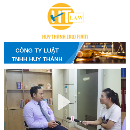
CÔNG TY LUẬT
TNHH HUY THÀNH