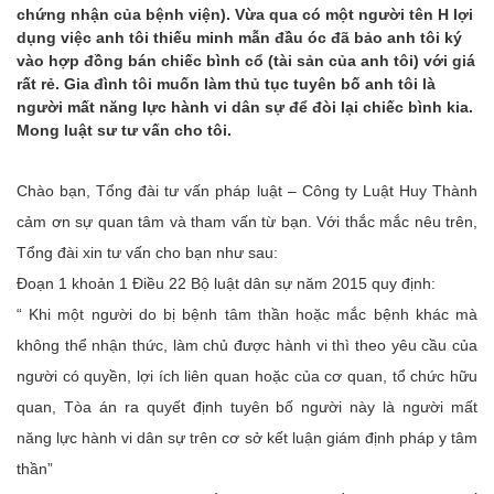
chứng nhận của bệnh viện). Vừa qua có một người tên H lợi
dụng việc anh tôi thiếu minh mẫn đầu óc đã bảo anh tôi ký
vào hợp đồng bán chiếc bình cổ (tài sản của anh tôi) với giá
rất rẻ. Gia đình tôi muốn làm thủ tục tuyên bố anh tôi là
người mất năng lực hành vi dân sự để đòi lại chiếc bình kia.
Mong luật sư tư vấn cho tôi.
Chào bạn, Tổng đài tư vấn pháp luật – Công ty Luật Huy Thành
cảm ơn sự quan tâm và tham vấn từ bạn. Với thắc mắc nêu trên,
Tổng đài xin tư vấn cho bạn như sau:
Đoạn 1 khoản 1 Điều 22 Bộ luật dân sự năm 2015 quy định:
“ Khi một người do bị bệnh tâm thần hoặc mắc bệnh khác mà
không thể nhận thức, làm chủ được hành vi thì theo yêu cầu của
người có quyền, lợi ích liên quan hoặc của cơ quan, tổ chức hữu
quan, Tòa án ra quyết định tuyên bố người này là người mất
năng lực hành vi dân sự trên cơ sở kết luận giám định pháp y tâm
thần”