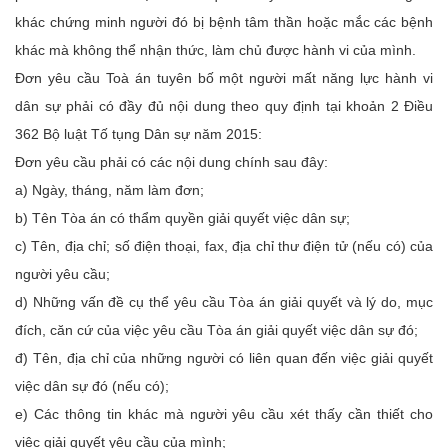
khác chứng minh người đó bị bệnh tâm thần hoặc mắc các bệnh
khác mà không thể nhận thức, làm chủ được hành vi của mình.
Đơn yêu cầu Toà án tuyên bố một người mất năng lực hành vi
dân sự phải có đầy đủ nội dung theo quy định tại khoản 2 Điều
362 Bộ luật Tố tụng Dân sự năm 2015:
Đơn yêu cầu phải có các nội dung chính sau đây:
a) Ngày, tháng, năm làm đơn;
b) Tên Tòa án có thẩm quyền giải quyết việc dân sự;
c) Tên, địa chỉ; số điện thoại, fax, địa chỉ thư điện tử (nếu có) của
người yêu cầu;
d) Những vấn đề cụ thể yêu cầu Tòa án giải quyết và lý do, mục
đích, căn cứ của việc yêu cầu Tòa án giải quyết việc dân sự đó;
đ) Tên, địa chỉ của những người có liên quan đến việc giải quyết
việc dân sự đó (nếu có);
e) Các thông tin khác mà người yêu cầu xét thấy cần thiết cho
việc giải quyết yêu cầu của mình;