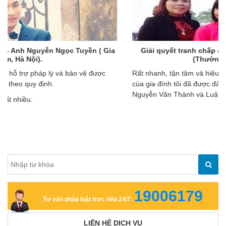
Giải quyết tranh chấp đất đai – Chị Nguyễn Thị Phái
(Thường Tín, Hà Nội).
Rất nhanh, tận tâm và hiệu quả; đến nay quyền lợi hợp pháp
của gia đình tôi đã được đảm bảo tối đa. Xin cảm ơn Luật sư
Nguyễn Văn Thành và Luật Huy Thành.
19006179
Tư vấn pháp luật trực tiếp 24/7:
LIÊN HỆ DỊCH VỤ