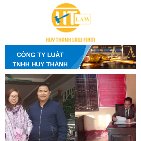
CÔNG TY LUẬT
TNHH HUY THÀNH