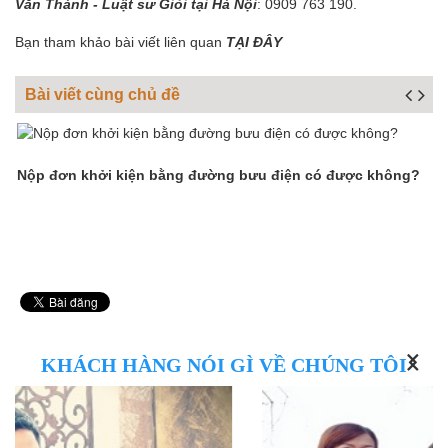
Văn Thành - Luật sư Giỏi tại Hà Nội
: 0909 763 190.
Bạn tham khảo bài viết liên quan
TẠI ĐÂY
Bài viết cùng chủ đề
Nộp đơn khởi kiện bằng đường bưu điện có được không?
Đ
n
KHÁCH HÀNG NÓI GÌ VỀ CHÚNG TÔI