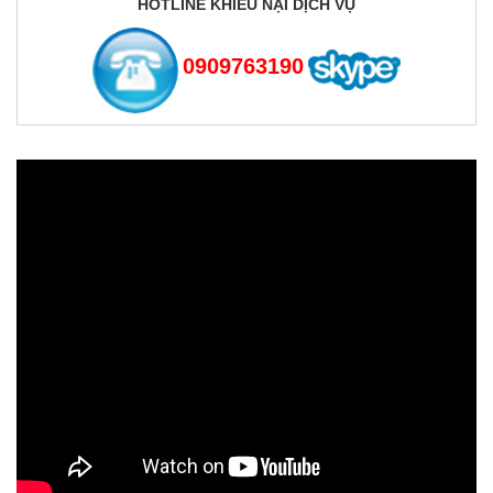
HOTLINE KHIẾU NẠI DỊCH VỤ
0909763190