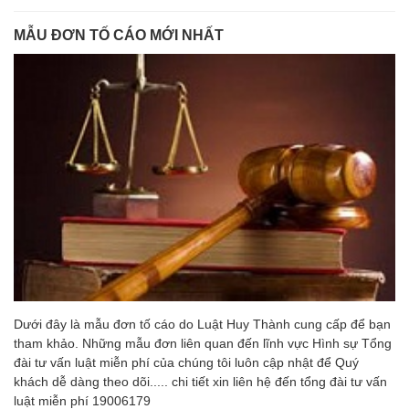
MẪU ĐƠN TỐ CÁO MỚI NHẤT
Dưới đây là mẫu đơn tố cáo do Luật Huy Thành cung cấp để bạn
tham khảo. Những mẫu đơn liên quan đến lĩnh vực Hình sự Tổng
đài tư vấn luật miễn phí của chúng tôi luôn cập nhật để Quý
khách dễ dàng theo dõi..... chi tiết xin liên hệ đến tổng đài tư vấn
luật miễn phí 19006179