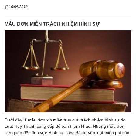
16/05/2018
MẪU ĐƠN MIỄN TRÁCH NHIỆM HÌNH SỰ
Dưới đây là mẫu đơn xin miễn truy cứu trách nhiệm hình sự do
Luật Huy Thành cung cấp để bạn tham khảo. Những mẫu đơn
liên quan đến lĩnh vực Hình sự Tổng đài tư vấn luật miễn phí của