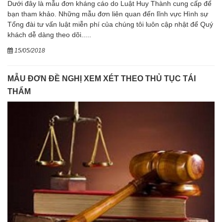
Dưới đây là mẫu đơn kháng cáo do Luật Huy Thành cung cấp để
bạn tham khảo. Những mẫu đơn liên quan đến lĩnh vực Hình sự
Tổng đài tư vấn luật miễn phí của chúng tôi luôn cập nhật để Quý
khách dễ dàng theo dõi.....
15/05/2018
MẪU ĐƠN ĐỀ NGHỊ XEM XÉT THEO THỦ TỤC TÁI
THẨM