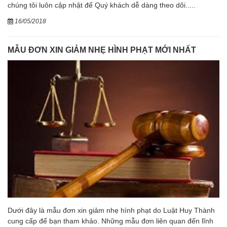
chúng tôi luôn cập nhật để Quý khách dễ dàng theo dõi.....
16/05/2018
MẪU ĐƠN XIN GIẢM NHẸ HÌNH PHẠT MỚI NHẤT
Dưới đây là mẫu đơn xin giảm nhẹ hình phạt do Luật Huy Thành
cung cấp để bạn tham khảo. Những mẫu đơn liên quan đến lĩnh