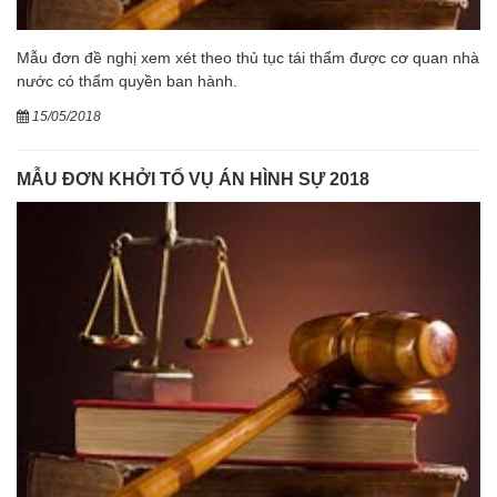
Mẫu đơn đề nghị xem xét theo thủ tục tái thẩm được cơ quan nhà
nước có thẩm quyền ban hành.
15/05/2018
MẪU ĐƠN KHỞI TỐ VỤ ÁN HÌNH SỰ 2018