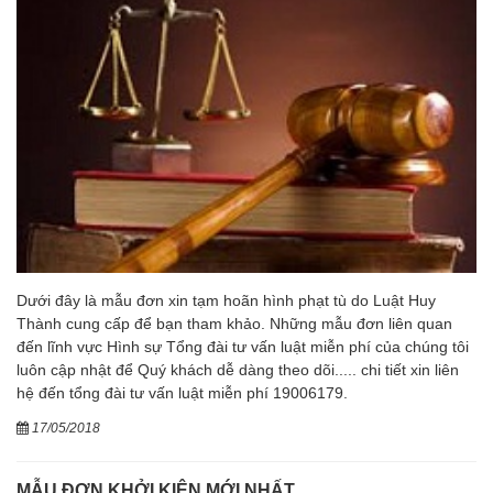
Dưới đây là mẫu đơn xin tạm hoãn hình phạt tù do Luật Huy
Thành cung cấp để bạn tham khảo. Những mẫu đơn liên quan
đến lĩnh vực Hình sự Tổng đài tư vấn luật miễn phí của chúng tôi
luôn cập nhật để Quý khách dễ dàng theo dõi..... chi tiết xin liên
hệ đến tổng đài tư vấn luật miễn phí 19006179.
17/05/2018
MẪU ĐƠN KHỞI KIỆN MỚI NHẤT