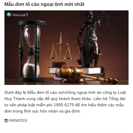
Mẫu đơn tố cáo ngoại tình mới nhất
Dưới đây là Mẫu đơn tố cáo vợ/chồng ngoại tình do công ty Luật
Huy Thành cung cấp để quý khách tham khảo. Liên hệ Tổng đài
tư vấn pháp luật miễn phí 1900 6179 để tìm hiểu thêm các mẫu
đơn trong lĩnh vực hôn nhân và gia đình.
04/04/2019