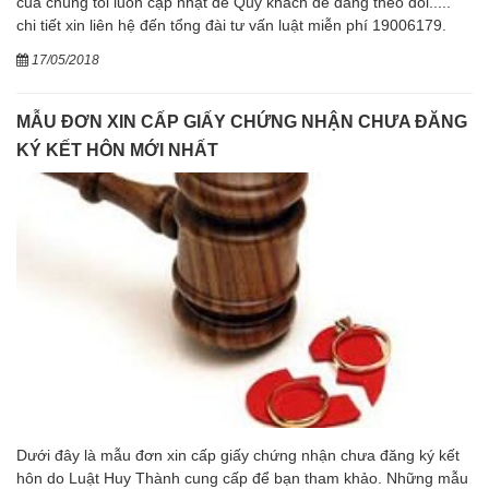
của chúng tôi luôn cập nhật để Quý khách dễ dàng theo dõi.....
chi tiết xin liên hệ đến tổng đài tư vấn luật miễn phí 19006179.
17/05/2018
MẪU ĐƠN XIN CẤP GIẤY CHỨNG NHẬN CHƯA ĐĂNG
KÝ KẾT HÔN MỚI NHẤT
Dưới đây là mẫu đơn xin cấp giấy chứng nhận chưa đăng ký kết
hôn do Luật Huy Thành cung cấp để bạn tham khảo. Những mẫu