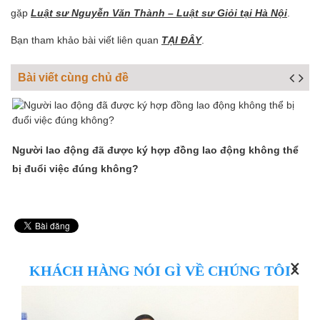
gặp
Luật sư Nguyễn Văn Thành – Luật sư Giỏi tại Hà Nội
.
Bạn tham khảo bài viết liên quan
TẠI ĐÂY
.
Bài viết cùng chủ đề
Người lao động đã được ký hợp đồng lao động không thể
N
bị đuổi việc đúng không?
v
KHÁCH HÀNG NÓI GÌ VỀ CHÚNG TÔI