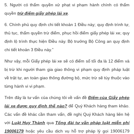
5. Người có thẩm quyền xử phạt vi phạm hành chính có thẩm
quyền
trừ điểm giấy phép lái xe
.
6. Chính phủ quy định chi tiết khoản 1 Điều này; quy định trình tự,
thủ tục, thẩm quyền trừ điểm, phục hồi điểm giấy phép lái xe; quy
định lộ trình thực hiện Điều này. Bộ trưởng Bộ Công an quy định
chi tiết khoản 3 Điều này.”
Như vậy, mỗi Giấy phép lái xe sẽ có điểm số tối đa là 12 điểm và
bị trừ khi người tham gia giao thông vi phạm quy định pháp luật
về trật tự, an toàn giao thông đường bộ, mức trừ sẽ tùy thuộc vào
từng hành vi vi phạm.
Trên đây là tư vấn của chúng tôi về vấn đề
Điểm của Giấy phép
lái xe được quy định thế nào?
để Quý Khách hàng tham khảo.
Các vấn đề khác cần tham vấn, đề nghị Quý Khách hàng liên hệ
với
Luật Huy Thành
qua
Tổng đài tư vấn pháp luật miễn phí
19006179
hoặc yêu cầu dịch vụ hỗ trợ pháp lý gọi 19006179