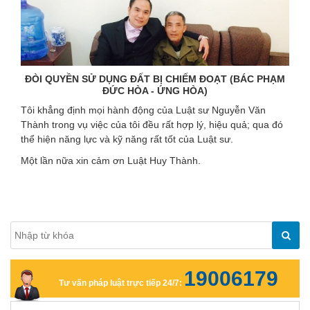
ĐÒI QUYỀN SỬ DỤNG ĐẤT BỊ CHIẾM ĐOẠT (BÁC PHẠM
ĐỨC HÒA - ỨNG HÒA)
Tôi khẳng định mọi hành động của Luật sư Nguyễn Văn
Thành trong vụ việc của tôi đều rất hợp lý, hiệu quả; qua đó
thể hiện năng lực và kỹ năng rất tốt của Luật sư.
Một lần nữa xin cảm ơn Luật Huy Thành.
19006179
Tư vấn pháp luật trực tiếp 24/7: