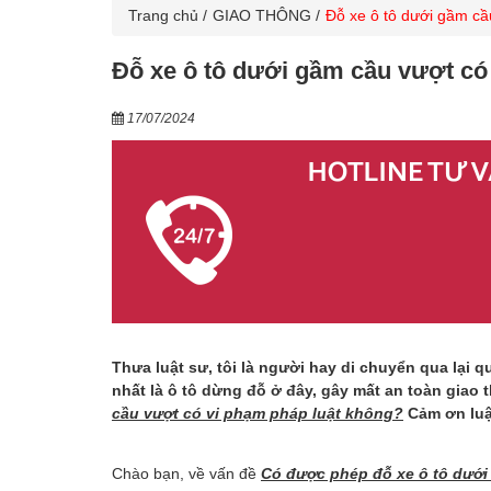
Trang chủ
GIAO THÔNG
Đỗ xe ô tô dưới gầm cầ
Đỗ xe ô tô dưới gầm cầu vượt có
17/07/2024
Thưa luật sư, tôi là người hay di chuyển qua lại 
nhất là ô tô dừng đỗ ở đây, gây mất an toàn giao 
cầu vượt có vi phạm pháp luật không?
Cảm ơn luậ
Chào bạn, về vấn đề
Có được phép đỗ xe ô tô dướ