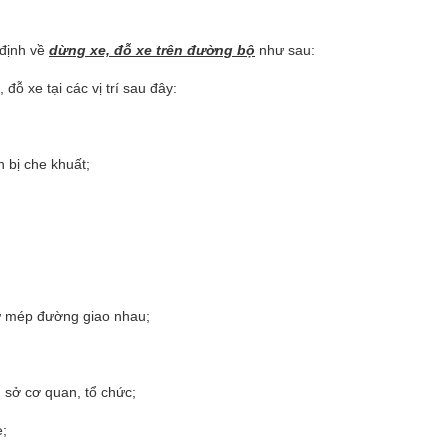
 định về
dừng xe, đỗ xe trên đường bộ
như sau:
ỗ xe tại các vị trí sau đây:
 bị che khuất;
từ mép đường giao nhau;
 sở cơ quan, tổ chức;
e;