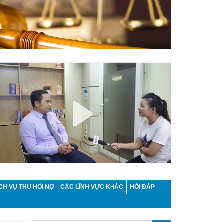
CH VỤ THU HỒI NỢ
CÁC LĨNH VỰC KHÁC
HỎI ĐÁP