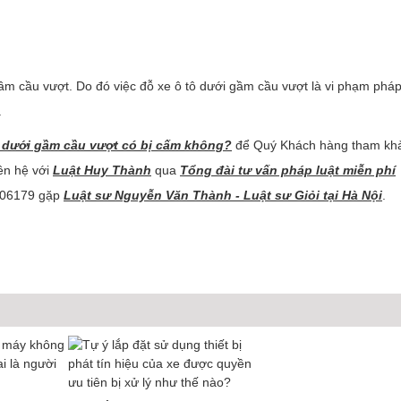
ầm cầu vượt. Do đó việc đỗ xe ô tô dưới gầm cầu vượt là vi phạm pháp
.
ô dưới gầm cầu vượt có bị cấm không?
để Quý Khách hàng tham kh
ên hệ với
Luật Huy Thành
qua
Tổng đài tư vấn pháp luật miễn phí
9006179 gặp
Luật sư Nguyễn Văn Thành - Luật sư Giỏi tại Hà Nội
.