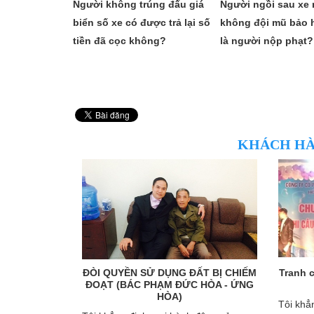
Người không trúng đấu giá
Người ngồi sau xe
biển số xe có được trả lại số
không đội mũ bảo h
tiền đã cọc không?
là người nộp phạt?
KHÁCH HÀ
Chị Đoàn Thị
ĐÒI QUYỀN SỬ DỤNG ĐẤT BỊ CHIẾM
Tranh 
uảng Ninh)
ĐOẠT (BÁC PHẠM ĐỨC HÒA - ỨNG
HÒA)
t sư Thành
Tôi khẳ