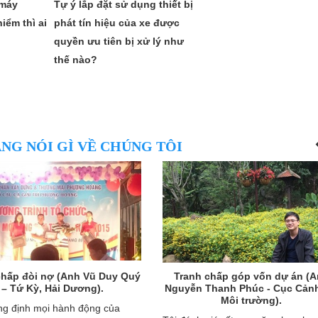
 máy
Tự ý lắp đặt sử dụng thiết bị
iểm thì ai
phát tín hiệu của xe được
quyền ưu tiên bị xử lý như
thế nào?
NG NÓI GÌ VỀ CHÚNG TÔI
chấp đòi nợ (Anh Vũ Duy Quý
Tranh chấp góp vốn dự án (
– Tứ Kỳ, Hải Dương).
Nguyễn Thanh Phúc - Cục Cảnh
Môi trường).
ng định mọi hành động của