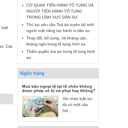
CƠ QUAN TIẾN HÀNH TỐ TỤNG VÀ
NGƯỜI TIẾN HÀNH TỐ TỤNG
TRONG LĨNH VỰC DÂN SỰ
Thủ tục yêu cầu Toà án tuyên bố một
 luật
người mất năng lực hành vi dân sự
Thay đổi, bổ sung, rút kháng cáo,
kháng nghị trong tố tụng hình sự
ảo. Các
Thẩm quyền tòa án trong tố tụng hình
sự
Ngân hàng
Mua bán ngoại tệ tại tổ chức không
được phép có bị xử phạt hay không?
Xin chào luật sư,
tôi có một câu
hỏi...