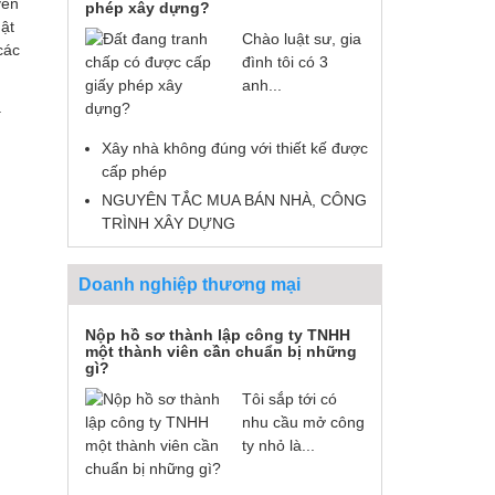
yên
Luật Huy Thành đã tư vấn, hỗ trợ pháp
Rất nhanh, tận t
phép xây dựng?
ật
lý và bảo vệ được quyền lợi hợp pháp
nay quyền lợi hợ
Chào luật sư, gia
các
cho tôi theo quy định.
tôi đã được đảm 
đình tôi có 3
ơn Luật sư Nguy
Cảm ơn Luật Huy Thành rất nhiều.
anh...
Huy Thành.
.
Xây nhà không đúng với thiết kế được
cấp phép
NGUYÊN TẮC MUA BÁN NHÀ, CÔNG
TRÌNH XÂY DỰNG
Doanh nghiệp thương mại
Nộp hồ sơ thành lập công ty TNHH
một thành viên cần chuẩn bị những
gì?
Tôi sắp tới có
nhu cầu mở công
ty nhỏ là...