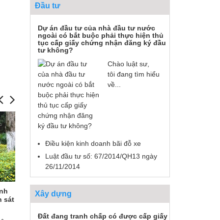
Đầu tư
Dự án đầu tư của nhà đầu tư nước
ngoài có bắt buộc phải thực hiện thủ
tục cấp giấy chứng nhận đăng ký đầu
tư không?
Chào luật sư,
tôi đang tìm hiểu
về...
Điều kiện kinh doanh bãi đỗ xe
Luật đầu tư số: 67/2014/QH13 ngày
26/11/2014
Anh
Tranh chấp tiền ký quỹ – Anh
Giải quyết tra
Xây dựng
 sát
Nguyễn Ngọc Tuyền ( Gia Lâm, Hà
Nguyễn Thị Ph
Nội).
Đất đang tranh chấp có được cấp giấy