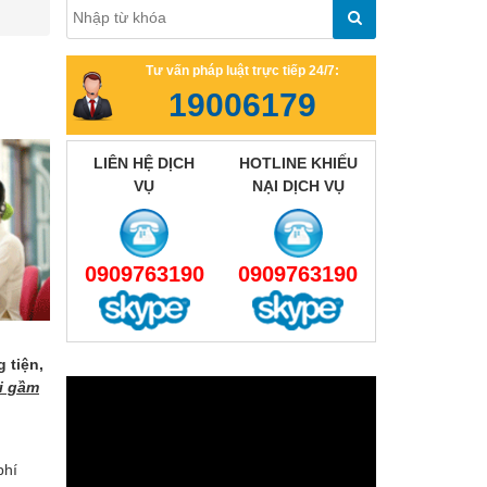
Tư vấn pháp luật trực tiếp 24/7:
19006179
LIÊN HỆ DỊCH
HOTLINE KHIẾU
VỤ
NẠI DỊCH VỤ
0909763190
0909763190
 tiện,
i gầm
phí