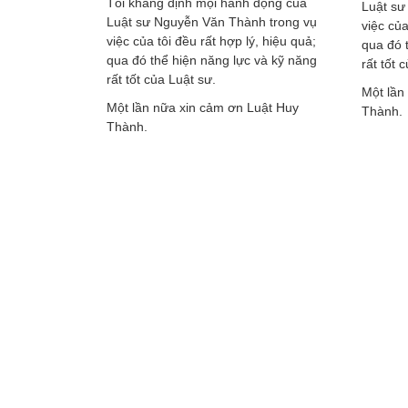
Tôi khẳng định mọi hành động của
hành nên tôi
Luật sư
Luật sư Nguyễn Văn Thành trong vụ
ỗ trợ trong
việc của
việc của tôi đều rất hợp lý, hiệu quả;
 hành chính.
qua đó 
qua đó thể hiện năng lực và kỹ năng
yễn Văn
rất tốt 
rất tốt của Luật sư.
rất nhiều.
Một lần
Một lần nữa xin cảm ơn Luật Huy
Thành.
Thành.