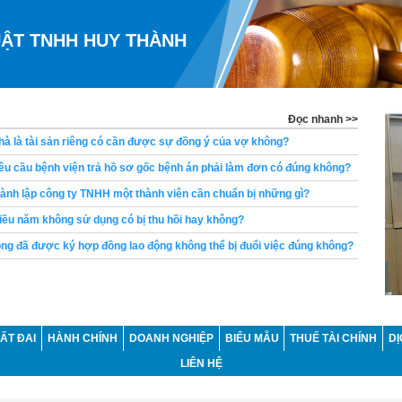
UẬT TNHH HUY THÀNH
Đọc nhanh >>
à là tài sản riêng có cần được sự đồng ý của vợ không?
u cầu bệnh viện trả hồ sơ gốc bệnh án phải làm đơn có đúng không?
ành lập công ty TNHH một thành viên cần chuẩn bị những gì?
ều năm không sử dụng có bị thu hồi hay không?
ng đã được ký hợp đồng lao động không thể bị đuổi việc đúng không?
ng có bị khấu trừ lương để thanh toán khoản vay không?
u cầu chia di sản thừa kế là bao lâu?
hòa giải tranh chấp đất đai tại UBND xã trước khi khởi kiện không?
ẤT ĐAI
HÀNH CHÍNH
DOANH NGHIỆP
BIỂU MẪU
THUẾ TÀI CHÍNH
DỊ
ền yêu cầu ly hôn trong khi vợ đang mang thai không?
LIÊN HỆ
con đẻ có được kết hôn với nhau không?