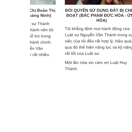
Chị Đoàn Thị
ĐÒI QUYỀN SỬ DỤNG ĐẤT BỊ CHIẾM
Tranh 
uảng Ninh)
ĐOẠT (BÁC PHẠM ĐỨC HÒA - ỨNG
HÒA)
t sư Thành
Tôi khẳ
Tôi khẳng định mọi hành động của
hành nên tôi
Luật sư
Luật sư Nguyễn Văn Thành trong vụ
ỗ trợ trong
việc của
việc của tôi đều rất hợp lý, hiệu quả;
 hành chính.
qua đó 
qua đó thể hiện năng lực và kỹ năng
yễn Văn
rất tốt 
rất tốt của Luật sư.
rất nhiều.
Một lần
Một lần nữa xin cảm ơn Luật Huy
Thành.
Thành.