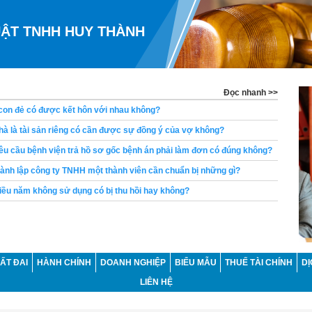
UẬT TNHH HUY THÀNH
Đọc nhanh >>
à là tài sản riêng có cần được sự đồng ý của vợ không?
u cầu bệnh viện trả hồ sơ gốc bệnh án phải làm đơn có đúng không?
ành lập công ty TNHH một thành viên cần chuẩn bị những gì?
ều năm không sử dụng có bị thu hồi hay không?
ng đã được ký hợp đồng lao động không thể bị đuổi việc đúng không?
ng có bị khấu trừ lương để thanh toán khoản vay không?
u cầu chia di sản thừa kế là bao lâu?
hòa giải tranh chấp đất đai tại UBND xã trước khi khởi kiện không?
ẤT ĐAI
HÀNH CHÍNH
DOANH NGHIỆP
BIỂU MẪU
THUẾ TÀI CHÍNH
DỊ
ền yêu cầu ly hôn trong khi vợ đang mang thai không?
LIÊN HỆ
con đẻ có được kết hôn với nhau không?