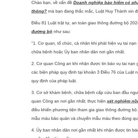
Chào bạn, về vấn đề
Doanh nghiệp bảo hiểm có phải
thông?
mà bạn đang thắc mắc, Luật Huy Thành xin đư
Điều 81 Luật trật tự, an toàn giao thông đường bộ 20
đường bộ
như sau:
“1. Cơ quan, tổ chức, cá nhân khi phát hiện vụ tai n
chữa bệnh hoặc Ủy ban nhân dân nơi gần nhất.
2. Cơ quan Công an khi nhận được tin báo vụ tai nạn 
các biện pháp quy định tại khoản 3 Điều 76 của Luật n
quy định của pháp luật.
3. Cơ sở khám bệnh, chữa bệnh cấp cứu ban đầu người
quan Công an nơi gần nhất; thực hiện
xét nghiệm nồ
điều khiển phương tiện tham gia giao thông đường bộ.
mẫu máu bảo quản và chuyển mẫu máu theo đúng quy 
4. Ủy ban nhân dân nơi gần nhất khi nhận được tin bá