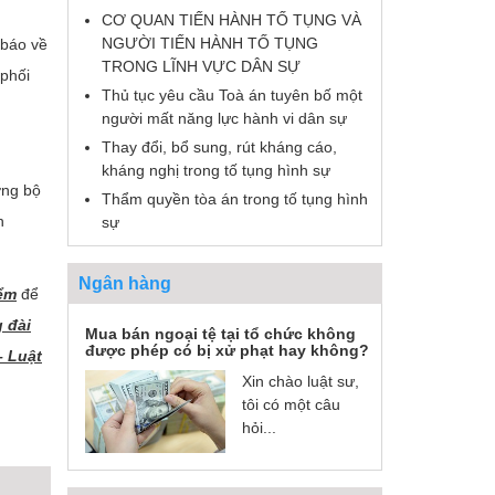
CƠ QUAN TIẾN HÀNH TỐ TỤNG VÀ
NGƯỜI TIẾN HÀNH TỐ TỤNG
 báo về
TRONG LĨNH VỰC DÂN SỰ
 phối
Thủ tục yêu cầu Toà án tuyên bố một
người mất năng lực hành vi dân sự
Thay đổi, bổ sung, rút kháng cáo,
kháng nghị trong tố tụng hình sự
ờng bộ
Thẩm quyền tòa án trong tố tụng hình
h
sự
Ngân hàng
iểm
để
 đài
Mua bán ngoại tệ tại tổ chức không
được phép có bị xử phạt hay không?
– Luật
Xin chào luật sư,
tôi có một câu
hỏi...