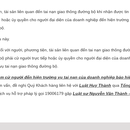
n, tài sản liên quan đến tai nạn giao thông đường bộ khi nhận được tin
ếp hoặc ủy quyền cho người đại diện của doanh nghiệp đến hiện trường
bộ.
u này.
i với người, phương tiện, tài sản liên quan đến tai nạn giao thông đư
 bộ phải cử người trực tiếp hoặc ủy quyền cho người đại diện của doan
 vụ tai nạn giao thông đường bộ.
ệm cử người đến hiện trường vụ tai nạn của doanh nghiệp bảo h
 vấn, đề nghị Quý Khách hàng liên hệ với
Luật Huy Thành
qua
Tổng
ch vụ hỗ trợ pháp lý gọi 19006179 gặp
Luật sư Nguyễn Văn Thành 