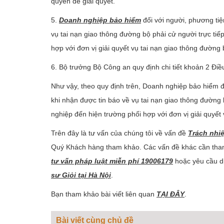
quyền để giải quyết.
5.
Doanh nghiệp bảo hiểm
đối với người, phương tiệ
vụ tai nạn giao thông đường bộ phải cử người trực ti
hợp với đơn vị giải quyết vụ tai nạn giao thông đường 
6. Bộ trưởng Bộ Công an quy định chi tiết khoản 2 Điề
Như vậy, theo quy định trên, Doanh nghiệp bảo hiểm đố
khi nhận được tin báo về vụ tai nạn giao thông đường
nghiệp đến hiện trường phối hợp với đơn vị giải quyết
Trên đây là tư vấn của chúng tôi về vấn đề
Trách nhi
Quý Khách hàng tham khảo. Các vấn đề khác cần tham
tư vấn pháp luật miễn phí 19006179
hoặc yêu cầu dị
sư Giỏi tại Hà Nội
.
Bạn tham khảo bài viết liên quan
TẠI ĐÂY
.
Bài viết cùng chủ đề