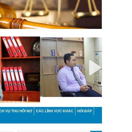
CH VỤ THU HỒI NỢ
CÁC LĨNH VỰC KHÁC
HỎI ĐÁP