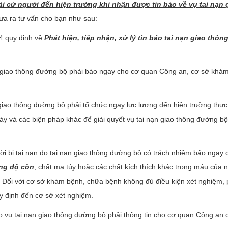
 cử người đến hiện trường khi nhận được tin báo về vụ tai nạn 
a ra tư vấn cho bạn như sau:
24 quy định về
Phát hiện, tiếp nhận, xử lý tin báo tai nạn giao thôn
ạn giao thông đường bộ phải báo ngay cho cơ quan Công an, cơ sở khá
giao thông đường bộ phải tổ chức ngay lực lượng đến hiện trường thực
ày và các biện pháp khác để giải quyết vụ tai nạn giao thông đường bộ
 bị tai nạn do tai nạn giao thông đường bộ có trách nhiệm báo ngay 
ng độ cồn
, chất ma túy hoặc các chất kích thích khác trong máu của 
 Đối với cơ sở khám bệnh, chữa bệnh không đủ điều kiện xét nghiệm, p
định đến cơ sở xét nghiệm.
o vụ tai nạn giao thông đường bộ phải thông tin cho cơ quan Công an 