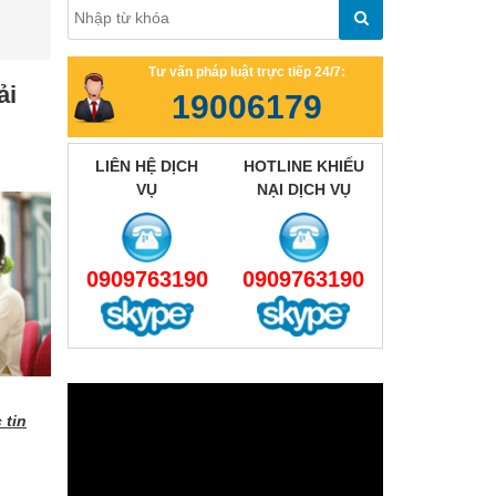
Tư vấn pháp luật trực tiếp 24/7:
ải
19006179
LIÊN HỆ DỊCH
HOTLINE KHIẾU
VỤ
NẠI DỊCH VỤ
0909763190
0909763190
 tin