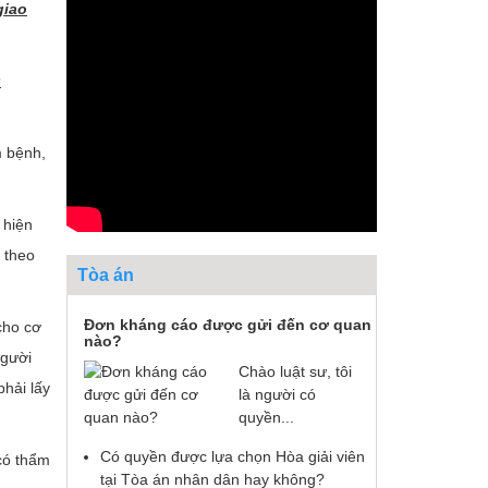
giao
g
m bệnh,
 hiện
 theo
Tòa án
Đơn kháng cáo được gửi đến cơ quan
cho cơ
nào?
người
Chào luật sư, tôi
hải lấy
là người có
quyền...
Có quyền được lựa chọn Hòa giải viên
có thẩm
tại Tòa án nhân dân hay không?