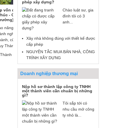
phép xây dựng?
Chào luật sư, gia
Anh
Tranh chấp tiền ký quỹ – Anh
Giải quyết tra
 sát
Nguyễn Ngọc Tuyền ( Gia Lâm, Hà
Nguyễn Thị Ph
đình tôi có 3
Nội).
anh...
yên
Luật Huy Thành đã tư vấn, hỗ trợ pháp
Rất nhanh, tận t
ật
lý và bảo vệ được quyền lợi hợp pháp
nay quyền lợi hợ
Xây nhà không đúng với thiết kế được
các
cho tôi theo quy định.
tôi đã được đảm 
cấp phép
ơn Luật sư Nguy
Cảm ơn Luật Huy Thành rất nhiều.
NGUYÊN TẮC MUA BÁN NHÀ, CÔNG
Huy Thành.
.
TRÌNH XÂY DỰNG
Doanh nghiệp thương mại
Nộp hồ sơ thành lập công ty TNHH
một thành viên cần chuẩn bị những
gì?
Tôi sắp tới có
nhu cầu mở công
ty nhỏ là...