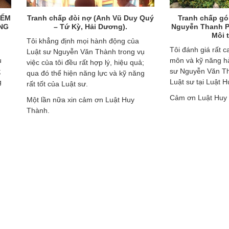
chấp đòi nợ (Anh Vũ Duy Quý
Tranh chấp góp vốn dự án (
– Tứ Kỳ, Hải Dương).
Nguyễn Thanh Phúc - Cục Cảnh
Môi trường).
ng định mọi hành động của
Tôi đánh giá rất cao năng lực chu
 Nguyễn Văn Thành trong vụ
môn và kỹ năng hành nghề của Lu
 tôi đều rất hợp lý, hiệu quả;
sư Nguyễn Văn Thành, cũng như 
thể hiện năng lực và kỹ năng
Luật sư tại Luật Huy Thành.
của Luật sư.
Cảm ơn Luật Huy Thành rất nhiều
 nữa xin cảm ơn Luật Huy