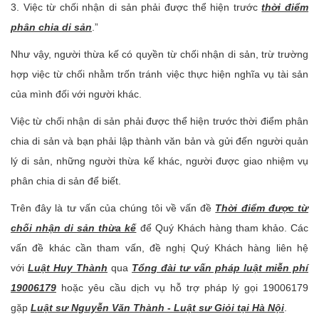
3. Việc từ chối nhận di sản phải được thể hiện trước
thời điểm
phân chia di sản
.”
Như vậy, người thừa kế có quyền từ chối nhận di sản, trừ trường
hợp việc từ chối nhằm trốn tránh việc thực hiện nghĩa vụ tài sản
của mình đối với người khác.
Việc từ chối nhận di sản phải được thể hiện trước thời điểm phân
chia di sản và bạn phải lập thành văn bản và gửi đến người quản
lý di sản, những người thừa kế khác, người được giao nhiệm vụ
phân chia di sản để biết.
Trên đây là tư vấn của chúng tôi về vấn đề
Thời điểm được từ
chối nhận di sản thừa kế
để Quý Khách hàng tham khảo. Các
vấn đề khác cần tham vấn, đề nghị Quý Khách hàng liên hệ
với
Luật Huy Thành
qua
Tổng đài tư vấn pháp luật miễn phí
19006179
hoặc yêu cầu dịch vụ hỗ trợ pháp lý gọi 19006179
gặp
Luật sư Nguyễn Văn Thành - Luật sư Giỏi tại Hà Nội
.