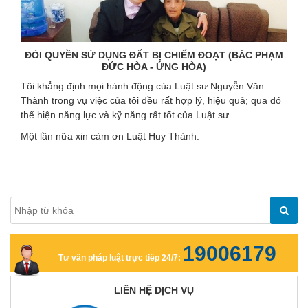
ĐÒI QUYỀN SỬ DỤNG ĐẤT BỊ CHIẾM ĐOẠT (BÁC PHẠM
ĐỨC HÒA - ỨNG HÒA)
Tôi khẳng định mọi hành động của Luật sư Nguyễn Văn
Thành trong vụ việc của tôi đều rất hợp lý, hiệu quả; qua đó
thể hiện năng lực và kỹ năng rất tốt của Luật sư.
Một lần nữa xin cảm ơn Luật Huy Thành.
19006179
Tư vấn pháp luật trực tiếp 24/7:
LIÊN HỆ DỊCH VỤ