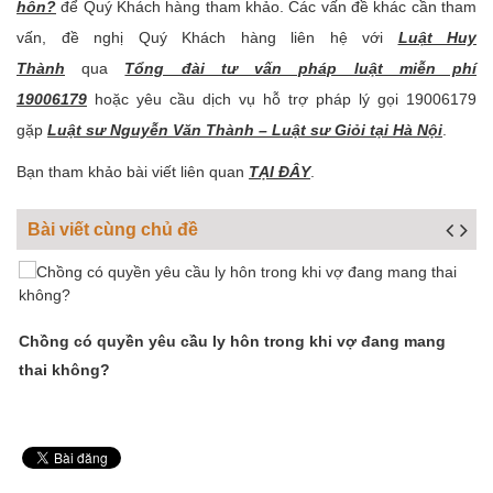
hôn?
để Quý Khách hàng tham khảo. Các vấn đề khác cần tham
vấn, đề nghị Quý Khách hàng liên hệ với
Luật Huy
Thành
qua
Tổng đài tư vấn pháp luật miễn phí
19006179
hoặc yêu cầu dịch vụ hỗ trợ pháp lý gọi 19006179
gặp
Luật sư Nguyễn Văn Thành – Luật sư Giỏi tại Hà Nội
.
Bạn tham khảo bài viết liên quan
TẠI ĐÂY
.
Bài viết cùng chủ đề
C
a
Chồng có quyền yêu cầu ly hôn trong khi vợ đang mang
thai không?