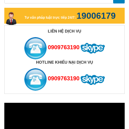
19006179
Tư vấn pháp luật trực tiếp 24/7:
LIÊN HỆ DỊCH VỤ
0909763190
HOTLINE KHIẾU NẠI DỊCH VỤ
0909763190