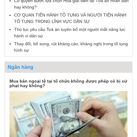
Có quyền được lựa chọn Hòa giải viên tại Tòa án nhân dân
hay không?
CƠ QUAN TIẾN HÀNH TỐ TỤNG VÀ NGƯỜI TIẾN HÀNH
TỐ TỤNG TRONG LĨNH VỰC DÂN SỰ
Thủ tục yêu cầu Toà án tuyên bố một người mất năng lực
hành vi dân sự
Thay đổi, bổ sung, rút kháng cáo, kháng nghị trong tố tụng
hình sự
Ngân hàng
Mua bán ngoại tệ tại tổ chức không được phép có bị xử
phạt hay không?