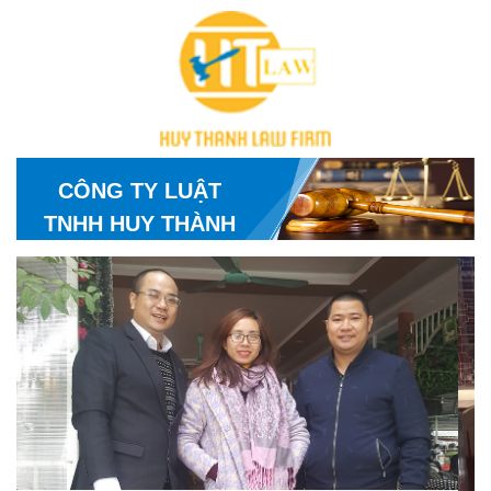
CÔNG TY LUẬT
TNHH HUY THÀNH