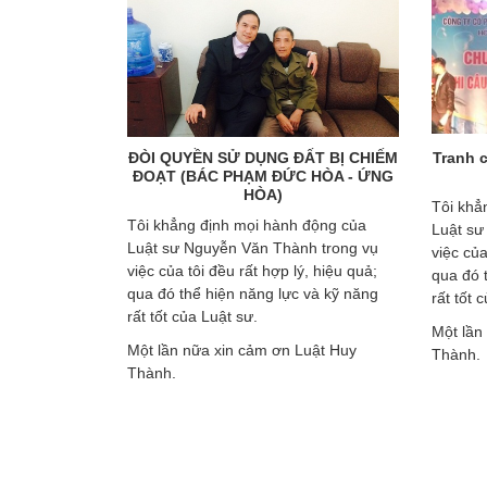
Chị Đoàn Thị
ĐÒI QUYỀN SỬ DỤNG ĐẤT BỊ CHIẾM
Tranh 
uảng Ninh)
ĐOẠT (BÁC PHẠM ĐỨC HÒA - ỨNG
HÒA)
t sư Thành
Tôi khẳ
Tôi khẳng định mọi hành động của
hành nên tôi
Luật sư
Luật sư Nguyễn Văn Thành trong vụ
ỗ trợ trong
việc của
việc của tôi đều rất hợp lý, hiệu quả;
 hành chính.
qua đó 
qua đó thể hiện năng lực và kỹ năng
yễn Văn
rất tốt 
rất tốt của Luật sư.
rất nhiều.
Một lần
Một lần nữa xin cảm ơn Luật Huy
Thành.
Thành.