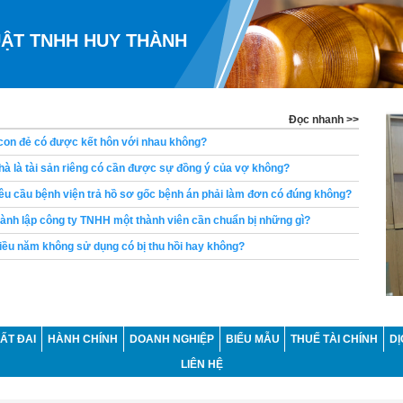
UẬT TNHH HUY THÀNH
Đọc nhanh >>
à là tài sản riêng có cần được sự đồng ý của vợ không?
u cầu bệnh viện trả hồ sơ gốc bệnh án phải làm đơn có đúng không?
ành lập công ty TNHH một thành viên cần chuẩn bị những gì?
ều năm không sử dụng có bị thu hồi hay không?
ng đã được ký hợp đồng lao động không thể bị đuổi việc đúng không?
ng có bị khấu trừ lương để thanh toán khoản vay không?
u cầu chia di sản thừa kế là bao lâu?
hòa giải tranh chấp đất đai tại UBND xã trước khi khởi kiện không?
ẤT ĐAI
HÀNH CHÍNH
DOANH NGHIỆP
BIỂU MẪU
THUẾ TÀI CHÍNH
DỊ
ền yêu cầu ly hôn trong khi vợ đang mang thai không?
LIÊN HỆ
con đẻ có được kết hôn với nhau không?