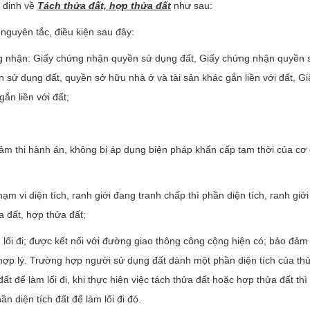
 định về
Tách thửa đất, hợp thửa đất
như sau:
 nguyên tắc, điều kiện sau đây:
ứng nhận: Giấy chứng nhận quyền sử dụng đất, Giấy chứng nhận quyền
sử dụng đất, quyền sở hữu nhà ở và tài sản khác gắn liền với đất, Gi
ắn liền với đất;
đảm thi hành án, không bị áp dụng biện pháp khẩn cấp tạm thời của cơ
vi diện tích, ranh giới đang tranh chấp thì phần diện tích, ranh giới 
 đất, hợp thửa đất;
lối đi; được kết nối với đường giao thông công cộng hiện có; bảo đảm
hợp lý. Trường hợp người sử dụng đất dành một phần diện tích của th
ất để làm lối đi, khi thực hiện việc tách thửa đất hoặc hợp thửa đất th
n diện tích đất để làm lối đi đó.