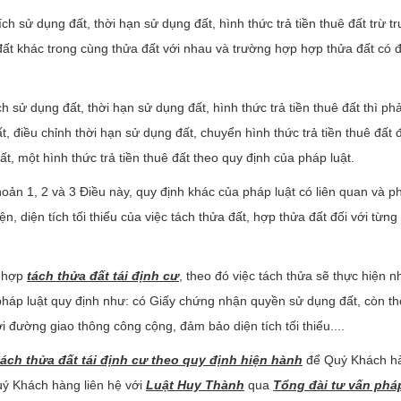
h sử dụng đất, thời hạn sử dụng đất, hình thức trả tiền thuê đất trừ t
ất khác trong cùng thửa đất với nhau và trường hợp hợp thửa đất có đ
sử dụng đất, thời hạn sử dụng đất, hình thức trả tiền thuê đất thì phả
, điều chỉnh thời hạn sử dụng đất, chuyển hình thức trả tiền thuê đất 
, một hình thức trả tiền thuê đất theo quy định của pháp luật.
hoản 1, 2 và 3 Điều này, quy định khác của pháp luật có liên quan và 
n, diện tích tối thiểu của việc tách thửa đất, hợp thửa đất đối với từng 
g hợp
tách thửa đất tái định cư
, theo đó việc tách thửa sẽ thực hiện n
 pháp luật quy định như: có Giấy chứng nhận quyền sử dụng đất, còn th
ới đường giao thông công cộng, đảm bảo diện tích tối thiểu....
tách thửa đất tái định cư theo quy định hiện hành
để Quý Khách h
uý Khách hàng liên hệ với
Luật Huy Thành
qua
Tổng đài tư vấn pháp