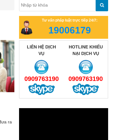
Tư vấn pháp luật trực tiếp 24/7:
19006179
LIÊN HỆ DỊCH
HOTLINE KHIẾU
VỤ
NẠI DỊCH VỤ
0909763190
0909763190
đưa ra