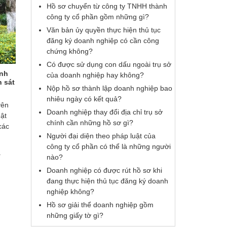
Hồ sơ chuyển từ công ty TNHH thành
công ty cổ phần gồm những gì?
Văn bản ủy quyền thực hiện thủ tục
đăng ký doanh nghiệp có cần công
chứng không?
Có được sử dụng con dấu ngoài trụ sở
Anh
Tranh chấp tiền ký quỹ – Anh
Giải quyết tra
của doanh nghiệp hay không?
 sát
Nguyễn Ngọc Tuyền ( Gia Lâm, Hà
Nguyễn Thị Ph
Nộp hồ sơ thành lập doanh nghiệp bao
Nội).
nhiêu ngày có kết quả?
yên
Luật Huy Thành đã tư vấn, hỗ trợ pháp
Rất nhanh, tận t
Doanh nghiệp thay đổi địa chỉ trụ sở
ật
lý và bảo vệ được quyền lợi hợp pháp
nay quyền lợi hợ
chính cần những hồ sơ gì?
các
cho tôi theo quy định.
tôi đã được đảm 
Người đại diện theo pháp luật của
ơn Luật sư Nguy
Cảm ơn Luật Huy Thành rất nhiều.
công ty cổ phần có thể là những người
Huy Thành.
.
nào?
Doanh nghiệp có được rút hồ sơ khi
đang thực hiện thủ tục đăng ký doanh
nghiệp không?
Hồ sơ giải thể doanh nghiệp gồm
những giấy tờ gì?