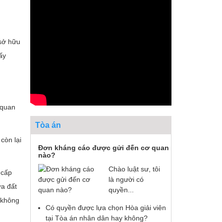
 sở hữu
ấy
 quan
Tòa án
còn lại
Đơn kháng cáo được gửi đến cơ quan
nào?
Chào luật sư, tôi
 cấp
là người có
ửa đất
quyền...
ì không
Có quyền được lựa chọn Hòa giải viên
tại Tòa án nhân dân hay không?