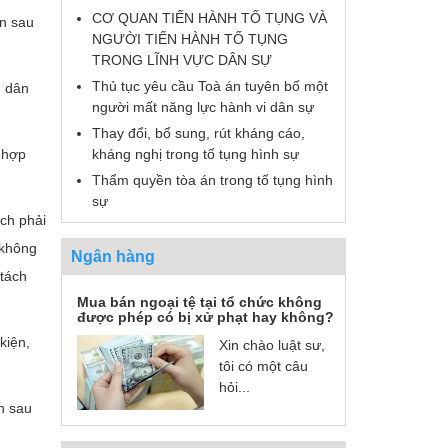
CƠ QUAN TIẾN HÀNH TỐ TỤNG VÀ
ện sau
NGƯỜI TIẾN HÀNH TỐ TỤNG
TRONG LĨNH VỰC DÂN SỰ
Thủ tục yêu cầu Toà án tuyên bố một
n dân
người mất năng lực hành vi dân sự
Thay đổi, bổ sung, rút kháng cáo,
kháng nghị trong tố tụng hình sự
c hợp
Thẩm quyền tòa án trong tố tụng hình
sự
ách phải
 không
Ngân hàng
 tách
Mua bán ngoại tệ tại tổ chức không
được phép có bị xử phạt hay không?
kiện,
Xin chào luật sư,
tôi có một câu
hỏi...
n sau