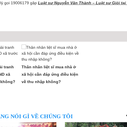
 lý gọi 19006179 gặp
Luật sư Nguyễn Văn Thành – Luật sư Giỏi tại
i tranh
Thân nhân liệt sĩ mua nhà ở
BND xã
xã hội cần đáp ứng điều kiện
n không?
về thu nhập không?
NG NÓI GÌ VỀ CHÚNG TÔI