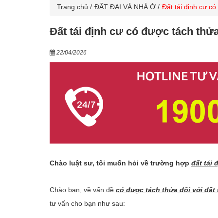
Trang chủ
ĐẤT ĐAI VÀ NHÀ Ở
Đất tái định cư c
Đất tái định cư có được tách thử
22/04/2026
Chào luật sư, tôi muốn hỏi về trường hợp
đất tái
Chào bạn, về vấn đề
có được tách thửa đối với đất
tư vấn cho bạn như sau: