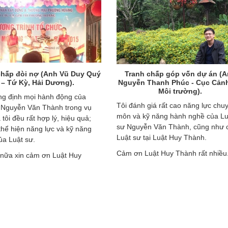
chấp đòi nợ (Anh Vũ Duy Quý
Tranh chấp góp vốn dự án (
– Tứ Kỳ, Hải Dương).
Nguyễn Thanh Phúc - Cục Cảnh
Môi trường).
ng định mọi hành động của
Tôi đánh giá rất cao năng lực chu
 Nguyễn Văn Thành trong vụ
môn và kỹ năng hành nghề của Lu
 tôi đều rất hợp lý, hiệu quả;
sư Nguyễn Văn Thành, cũng như 
thể hiện năng lực và kỹ năng
Luật sư tại Luật Huy Thành.
của Luật sư.
Cảm ơn Luật Huy Thành rất nhiều
 nữa xin cảm ơn Luật Huy