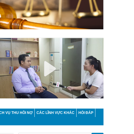
CH VỤ THU HỒI NỢ
CÁC LĨNH VỰC KHÁC
HỎI ĐÁP