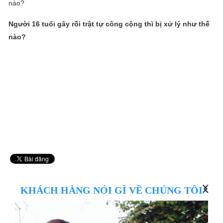
Người 16 tuổi gây rối trật tự công cộng thì bị xử lý như thế
nào?
H
KHÁCH HÀNG NÓI GÌ VỀ CHÚNG TÔI