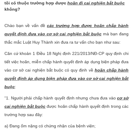
tôi có thuộc trường hợp được
hoãn đi cai nghiện bắt buộc
không?
Chào bạn về vấn đề
các trường hợp được hoãn chấp hành
quyết định đưa vào cơ sở cai nghiện bắt buộc
mà bạn đang
thắc mắc Luật Huy Thành xin đưa ra tư vấn cho bạn như sau:
Căn cứ khoản 1 Điều 18 Nghị định 221/2013/NĐ-CP quy định chi
tiết việc hoãn, miễn chấp hành quyết định áp dụng biện pháp đưa
vào cơ sở cai nghiện bắt buộc có quy định về
hoãn chấp hành
quyết định áp dụng biện pháp đưa vào cơ sở cai nghiện bắt
buộc
:
“1. Người phải chấp hành quyết định nhưng chưa đưa vào
cơ sở
cai nghiện bắt buộc
được hoãn chấp hành quyết định trong các
trường hợp sau đây:
a) Đang ốm nặng có chứng nhận của bệnh viện;