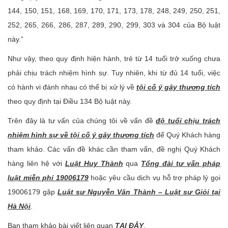
144, 150, 151, 168, 169, 170, 171, 173, 178, 248, 249, 250, 251,
252, 265, 266, 286, 287, 289, 290, 299, 303 và 304 của Bộ luật
này.”
Như vậy, theo quy định hiện hành, trẻ từ 14 tuổi trở xuống chưa
phải chịu trách nhiệm hình sự. Tuy nhiên, khi từ đủ 14 tuổi, việc
có hành vi đánh nhau có thể bị xử lý về
tội cố ý gây thương tích
theo quy định tại Điều 134 Bộ luật này.
Trên đây là tư vấn của chúng tôi về vấn đề
độ tuổi chịu trách
nhiệm hình sự về tội cố ý gây thương tích
để Quý Khách hàng
tham khảo. Các vấn đề khác cần tham vấn, đề nghị Quý Khách
hàng liên hệ với
Luật Huy Thành
qua
Tổng đài tư vấn pháp
luật miễn phí 19006179
hoặc yêu cầu dịch vụ hỗ trợ pháp lý gọi
19006179 gặp
Luật sư Nguyễn Văn Thành – Luật sư Giỏi tại
Hà Nội
.
Bạn tham khảo bài viết liên quan
TẠI ĐÂY
.