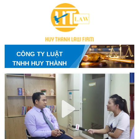
CÔNG TY LUẬT
TNHH HUY THÀNH