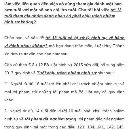
làm việc liên quan đến việc có cùng tham gia đánh một bạn
hơn tuổi với một số anh chị lớn tuổi. Cho tôi hỏi việc
trẻ 13
tuổi tham gia nhóm đánh nhau có phải chịu trách nhiệm
hình sự không?
Chào bạn, về vấn đề
trẻ 13 tuổi có bị xử lý hình sự về hành
vi đánh nhau không?
mà bạn đang thắc mắc, Luật Huy Thành
xin đưa ra tư vấn cho bạn như sau:
Căn cứ theo Điều 12 Bộ luật hình sự 2015 sửa đổi, bổ sung năm
2017 quy định về
Tuổi chịu trách nhiệm hình sự
như sau:
“1. Người từ đủ 16 tuổi trở lên phải chịu trách nhiệm hình sự về
mọi tội phạm, trừ những tội phạm mà Bộ luật này có quy định
khác.
2. Người từ đủ 14 tuổi đến dưới 16 tuổi phải chịu trách nhiệm
hình sự về
tội phạm rất nghiêm trọng
, tội phạm đặc biệt nghiêm
trọng quy định tại một trong các điều 123, 134, 141, 142, 143,