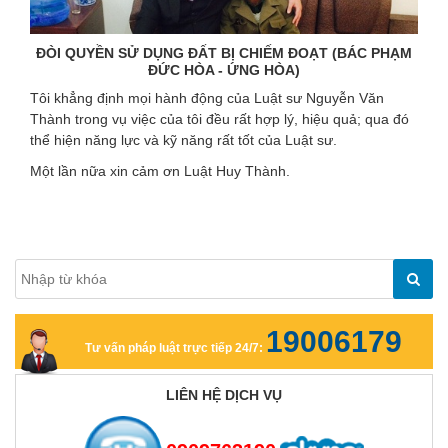
ĐÒI QUYỀN SỬ DỤNG ĐẤT BỊ CHIẾM ĐOẠT (BÁC PHẠM
ĐỨC HÒA - ỨNG HÒA)
Tôi khẳng định mọi hành động của Luật sư Nguyễn Văn
Thành trong vụ việc của tôi đều rất hợp lý, hiệu quả; qua đó
thể hiện năng lực và kỹ năng rất tốt của Luật sư.
Một lần nữa xin cảm ơn Luật Huy Thành.
19006179
Tư vấn pháp luật trực tiếp 24/7:
LIÊN HỆ DỊCH VỤ