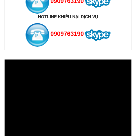
0909763190
HOTLINE KHIẾU NẠI DỊCH VỤ
0909763190