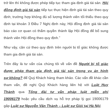
trở lên thì không được phép tiếp tục tham gia định giá tài sản.
Hội
đồng định giá tài sản
tiếp tục thực hiện định giá tài sản theo quy
định; trường hợp không đủ số lượng thành viên tối thiểu theo quy
định tại khoản 3 Điều 7 Nghị định này, Hội đồng định giá tài sản
báo cáo cơ quan có thẩm quyền thành lập Hội đồng để bổ sung
thành viên Hội đồng theo quy định.”
Như vậy, căn cứ theo quy định trên người bị tố giác không được
tham gia định giá tài sản.
Trên đây là tư vấn của chúng tôi về vấn đề
Người bị tố giác
được phép tham gia định giá tài sản trong vụ án hình
sự không?
để Quý Khách hàng tham khảo. Các vấn đề khác cần
tham vấn, đề nghị Quý Khách hàng liên hệ với
Luật Huy
Thàn
h
qua
Tổng đài tư vấn pháp luật miễn phí
19006179
hoặc yêu cầu dịch vụ hỗ trợ pháp lý gọi 19006179
gặp
Luật sư Nguyễn Văn Thành – Luật sư Giỏi tại Hà Nội
.