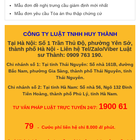
Mẫu đơn đề nghị trưng cầu giám định mới nhất
Mẫu đơn yêu cầu Tòa án thu thập chứng cứ
CÔNG TY LUẬT TNHH HUY THÀNH
Tại Hà Nội: Số 1 Trần Thủ Độ, phường Yên Sở,
thành phố Hà Nội - Liên hệ Tel/Zalo/Viber Luật
sư Thành: 0909 763 190.
Chi nhánh số 1: Tại tỉnh Thái Nguyên: Số nhà 161B, đường
Bắc Nam, phường Gia Sàng, thành phố Thái Nguyên, tỉnh
Thái Nguyên.
Chi nhánh số 2: Tại tỉnh Hà Nam: Số nhà 56, Ngõ 132 Đinh
Tiên Hoàng, thành phố Phủ Lý, tỉnh Hà Nam.
1900 61
TƯ VẤN PHÁP LUẬT TRỰC TUYẾN 24/7:
79
- Cước phí liên hệ chỉ 8.000 đ/ phút.