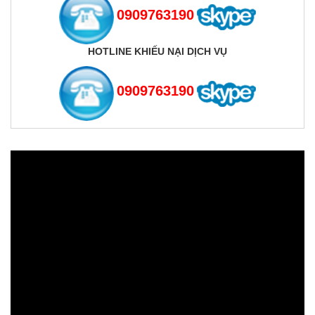
0909763190
HOTLINE KHIẾU NẠI DỊCH VỤ
0909763190