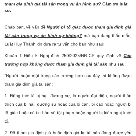
tham gia định giá tài sản trong vụ án hình sự?
Cảm ơn luật
sư.
Chào bạn, về vấn đề
Người bị tố giác được tham gia định giá
tài sản trong vụ án hình sự không?
mà bạn đang thắc mắc,
Luật Huy Thành xin đưa ra tư vấn cho bạn như sau:
Khoản 1 Điều 5 Nghị định 250/2025/NĐ-CP quy định về
Các
trường hợp không được tham gia định giá tài sản
như sau:
“Người thuộc một trong các trường hợp sau đây thì không được
tham gia định giá tài sản:
1. Đồng thời là bị hại, đương sự; là người đại diện, người thân
thích của bị hại, đương sự hoặc của bị can, bị cáo hoặc người bị
tố giác hoặc có tin báo về tội phạm hoặc người bị kiến nghị khởi
tố.
2. Đã tham gia định giá hoặc định giá lại tài sản đang được yêu