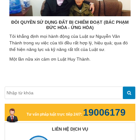
ĐÒI QUYỀN SỬ DỤNG ĐẤT BỊ CHIẾM ĐOẠT (BÁC PHẠM
ĐỨC HÒA - ỨNG HÒA)
Tôi khẳng định mọi hành động của Luật sư Nguyễn Văn
Thành trong vụ việc của tôi đều rất hợp lý, hiệu quả; qua đó
thể hiện năng lực và kỹ năng rất tốt của Luật sư.
Một lần nữa xin cảm ơn Luật Huy Thành.
19006179
Tư vấn pháp luật trực tiếp 24/7:
LIÊN HỆ DỊCH VỤ