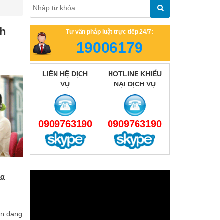
ch
Tư vấn pháp luật trực tiếp 24/7:
19006179
LIÊN HỆ DỊCH
HOTLINE KHIẾU
VỤ
NẠI DỊCH VỤ
0909763190
0909763190
ng
n đang