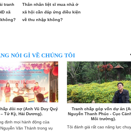
i tranh
Thân nhân liệt sĩ mua nhà ở
BND xã
xã hội cần đáp ứng điều kiện
n không?
về thu nhập không?
NG NÓI GÌ VỀ CHÚNG TÔI
chấp đòi nợ (Anh Vũ Duy Quý
Tranh chấp góp vốn dự án (
– Tứ Kỳ, Hải Dương).
Nguyễn Thanh Phúc - Cục Cảnh
Môi trường).
ng định mọi hành động của
Tôi đánh giá rất cao năng lực chu
 Nguyễn Văn Thành trong vụ