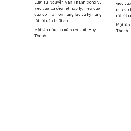
Luật sư Nguyễn Văn Thành trong vụ
ỗ trợ trong
việc của
việc của tôi đều rất hợp lý, hiệu quả;
 hành chính.
qua đó 
qua đó thể hiện năng lực và kỹ năng
yễn Văn
rất tốt 
rất tốt của Luật sư.
rất nhiều.
Một lần
Một lần nữa xin cảm ơn Luật Huy
Thành.
Thành.