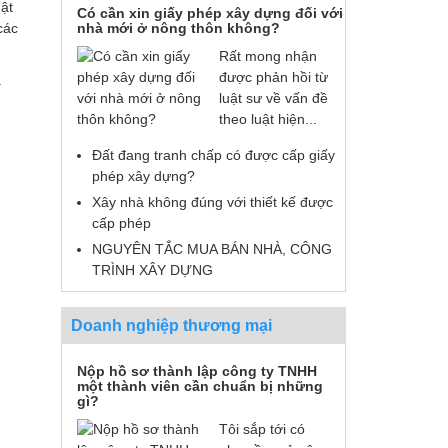
ật
lý và bảo vệ được quyền lợi hợp pháp
nay quyền lợi hợ
Có cần xin giấy phép xây dựng đối với
nhà mới ở nông thôn không?
các
cho tôi theo quy định.
tôi đã được đảm 
ơn Luật sư Nguy
Rất mong nhận
Cảm ơn Luật Huy Thành rất nhiều.
Huy Thành.
được phản hồi từ
.
luật sư về vấn đề
theo luật hiện...
Đất đang tranh chấp có được cấp giấy
phép xây dựng?
Xây nhà không đúng với thiết kế được
cấp phép
NGUYÊN TẮC MUA BÁN NHÀ, CÔNG
TRÌNH XÂY DỰNG
Doanh nghiệp thương mại
Nộp hồ sơ thành lập công ty TNHH
một thành viên cần chuẩn bị những
gì?
Tôi sắp tới có