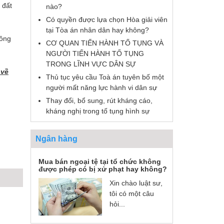
 đất
nào?
Có quyền được lựa chọn Hòa giải viên
tại Tòa án nhân dân hay không?
công
CƠ QUAN TIẾN HÀNH TỐ TỤNG VÀ
NGƯỜI TIẾN HÀNH TỐ TỤNG
TRONG LĨNH VỰC DÂN SỰ
 về
Thủ tục yêu cầu Toà án tuyên bố một
người mất năng lực hành vi dân sự
Thay đổi, bổ sung, rút kháng cáo,
kháng nghị trong tố tụng hình sự
Ngân hàng
Mua bán ngoại tệ tại tổ chức không
được phép có bị xử phạt hay không?
Xin chào luật sư,
tôi có một câu
hỏi...