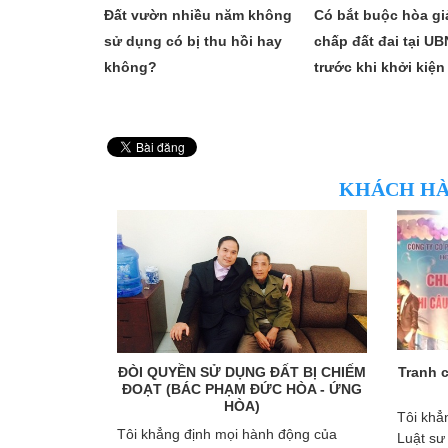
Đất vườn nhiều năm không
Có bắt buộc hòa giả
sử dụng có bị thu hồi hay
chấp đất đai tại U
không?
trước khi khởi kiệ
KHÁCH HÀ
Chị Đoàn Thị
ĐÒI QUYỀN SỬ DỤNG ĐẤT BỊ CHIẾM
Tranh 
uảng Ninh)
ĐOẠT (BÁC PHẠM ĐỨC HÒA - ỨNG
HÒA)
t sư Thành
Tôi khẳ
Tôi khẳng định mọi hành động của
hành nên tôi
Luật sư