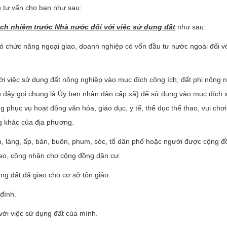
n tư vấn cho bạn như sau:
ách nhiệm trước Nhà nước đối với việc sử dụng đất
như sau:
ó chức năng ngoại giao, doanh nghiệp có vốn đầu tư nước ngoài đối vớ
với việc sử dụng đất nông nghiệp vào mục đích công ích; đất phi nông 
u đây gọi chung là Ủy ban nhân dân cấp xã) để sử dụng vào mục đích 
phục vụ hoạt động văn hóa, giáo dục, y tế, thể dục thể thao, vui chơi,
ng khác của địa phương.
n, làng, ấp, bản, buôn, phum, sóc, tổ dân phố hoặc người được cộng 
giao, công nhận cho cộng đồng dân cư.
ụng đất đã giao cho cơ sở tôn giáo.
 đình.
với việc sử dụng đất của mình.