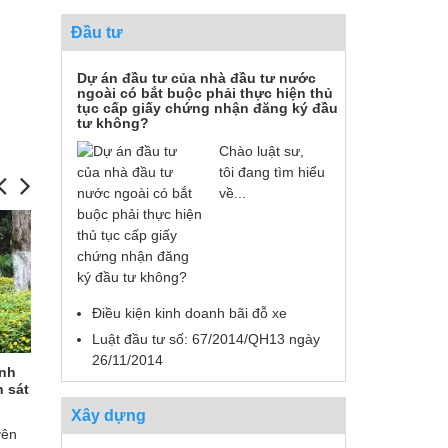
Đầu tư
Dự án đầu tư của nhà đầu tư nước
ngoài có bắt buộc phải thực hiện thủ
tục cấp giấy chứng nhận đăng ký đầu
tư không?
Chào luật sư,
tôi đang tìm hiểu
về...
Điều kiện kinh doanh bãi đỗ xe
Luật đầu tư số: 67/2014/QH13 ngày
26/11/2014
Anh
Tranh chấp tiền ký quỹ – Anh
Giải quyết tra
 sát
Nguyễn Ngọc Tuyền ( Gia Lâm, Hà
Nguyễn Thị Ph
Nội).
Xây dựng
yên
Luật Huy Thành đã tư vấn, hỗ trợ pháp
Rất nhanh, tận t