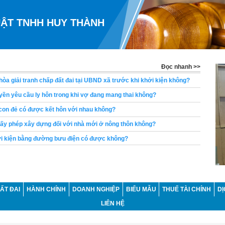
UẬT TNHH HUY THÀNH
Đọc nhanh >>
hòa giải tranh chấp đất đai tại UBND xã trước khi khởi kiện không?
ền yêu cầu ly hôn trong khi vợ đang mang thai không?
con đẻ có được kết hôn với nhau không?
iấy phép xây dựng đối với nhà mới ở nông thôn không?
i kiện bằng đường bưu điện có được không?
 giải quyết những nội dung ngoài yêu cầu khởi kiện có đúng không?
ều năm không sử dụng có bị thu hồi hay không?
ng đã được ký hợp đồng lao động không thể bị đuổi việc đúng không?
ẤT ĐAI
HÀNH CHÍNH
DOANH NGHIỆP
BIỂU MẪU
THUẾ TÀI CHÍNH
DỊ
ng có bị khấu trừ lương để thanh toán khoản vay không?
LIÊN HỆ
u cầu chia di sản thừa kế là bao lâu?