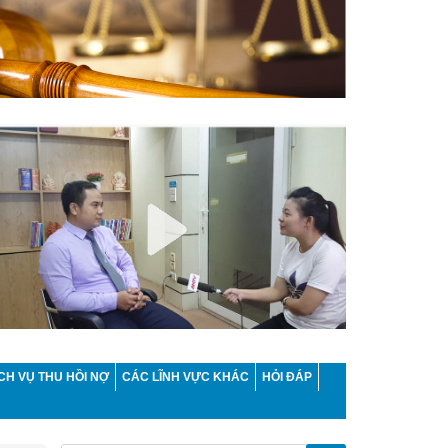
CH VỤ THU HỒI NỢ
CÁC LĨNH VỰC KHÁC
HỎI ĐÁP