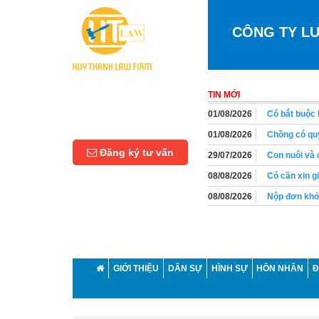
CÔNG TY L
TIN MỚI
01/08/2026
Có bắt buộc 
01/08/2026
Chồng có quy
Đăng ký tư vấn
29/07/2026
Con nuôi và 
08/08/2026
Có cần xin g
08/08/2026
Nộp đơn khở
08/08/2026
Tòa án không
05/08/2026
Đất vườn nhi
05/08/2026
Người lao độ
GIỚI THIỆU
DÂN SỰ
HÌNH SỰ
HÔN NHÂN
Đ
05/08/2026
Người lao độ
01/08/2026
Thời hiệu yê