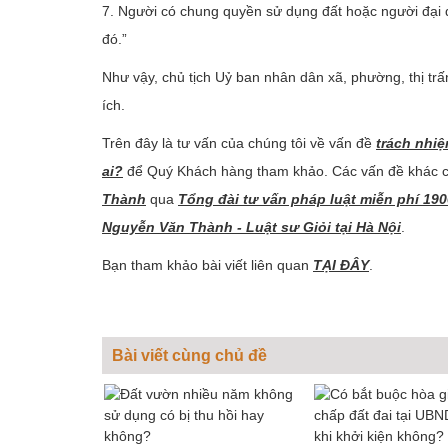
7. Người có chung quyền sử dụng đất hoặc người đại 
đó.”
Như vậy, chủ tịch Uỷ ban nhân dân xã, phường, thị trấ
ích.
Trên đây là tư vấn của chúng tôi về vấn đề
trách nhi
ai?
để Quý Khách hàng tham khảo. Các vấn đề khác cầ
Thành
qua
Tổng đài tư vấn pháp luật miễn phí 19
Nguyễn Văn Thành - Luật sư Giỏi tại Hà Nội
.
Bạn tham khảo bài viết liên quan
TẠI ĐÂY
.
Bài viết cùng chủ đề