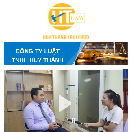
CÔNG TY LUẬT
TNHH HUY THÀNH