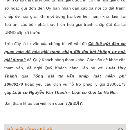
tranh chấp đất đai không tự hòa giải được thì có thể hoà giải ở cơ
sở hoặc gửi đơn đến Ủy ban nhân dân cấp xã nơi có đất tranh
chấp để hòa giải. Khi một trong hai bên tiến hành khởi kiện tại
Toà án, các bên phải thực hiện hoà giải tranh chấp đất đai tại
UBND cấp xã trước.
Trên đây là tư vấn của chúng tôi về vấn đề
Có thể gửi đến cơ
quan nào để hòa giải tranh chấp đất đai khi không tự hoà
giải được?
để Quý Khách hàng tham khảo. Các vấn đề khác cần
tham vấn, đề nghị Quý Khách hàng liên hệ với
Luật Huy
Thành
qua
Tổng đài tư vấn pháp luật miễn phí
19006179
hoặc yêu cầu dịch vụ hỗ trợ pháp lý gọi 19006179
gặp
Luật sư Nguyễn Văn Thành – Luật sư Giỏi tại Hà Nội
.
Bạn tham khảo bài viết liên quan
TẠI ĐÂY
.
Bài viết cùng chủ đề