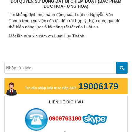
ĐÒI QUYỀN SỬ DỤNG ĐẤT BỊ CHIẾM ĐOẠT (BÁC PHẠM
ĐỨC HÒA - ỨNG HÒA)
Tôi khẳng định mọi hành động của Luật sư Nguyễn Văn
Thành trong vụ việc của tôi đều rất hợp lý, hiệu quả; qua đó
thể hiện năng lực và kỹ năng rất tốt của Luật sư.
Một lần nữa xin cảm ơn Luật Huy Thành.
19006179
Tư vấn pháp luật trực tiếp 24/7:
LIÊN HỆ DỊCH VỤ
0909763190