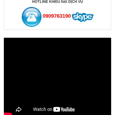
HOTLINE KHIẾU NẠI DỊCH VỤ
0909763190