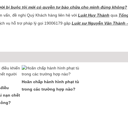
ười bị buộc tội mới có quyền tự bào chữa cho mình đúng không?
 vấn, đề nghị Quý Khách hàng liên hệ với
Luật Huy Thành
qua
Tổng
ch vụ hỗ trợ pháp lý gọi 19006179 gặp
Luật sư Nguyễn Văn Thành -
Hoãn chấp hành hình phạt tù
 điều
trong các trường hợp nào?
i nạn chết
không?