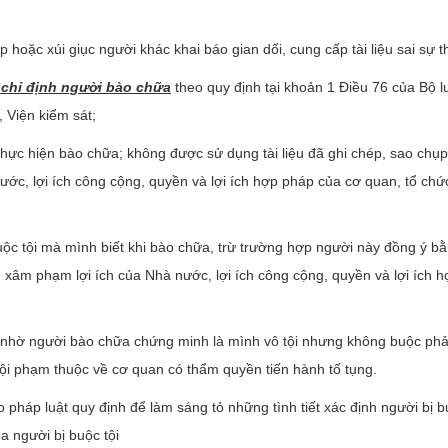
oặc xúi giục người khác khai báo gian dối, cung cấp tài liệu sai sự th
chỉ định người bào chữa
theo quy định tại khoản 1 Điều 76 của Bộ l
 Viện kiểm sát;
 thực hiện bào chữa; không được sử dụng tài liệu đã ghi chép, sao chụp
c, lợi ích công cộng, quyền và lợi ích hợp pháp của cơ quan, tổ chứ
ị buộc tội mà mình biết khi bào chữa, trừ trường hợp người này đồng ý b
 xâm phạm lợi ích của Nhà nước, lợi ích công cộng, quyền và lợi ích 
 nhờ người bào chữa chứng minh là mình vô tội nhưng không buộc phả
i phạm thuộc về cơ quan có thẩm quyền tiến hành tố tụng.
háp luật quy định để làm sáng tỏ những tình tiết xác định người bị bu
a người bị buộc tội