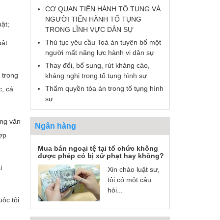
CƠ QUAN TIẾN HÀNH TỐ TỤNG VÀ
NGƯỜI TIẾN HÀNH TỐ TỤNG
ật;
TRONG LĨNH VỰC DÂN SỰ
Thủ tục yêu cầu Toà án tuyên bố một
uật
người mất năng lực hành vi dân sự
Thay đổi, bổ sung, rút kháng cáo,
 trong
kháng nghị trong tố tụng hình sự
Thẩm quyền tòa án trong tố tụng hình
c, cá
sự
ằng văn
Ngân hàng
hợp
Mua bán ngoại tệ tại tổ chức không
được phép có bị xử phạt hay không?
i
Xin chào luật sư,
tôi có một câu
hỏi...
ộc tội