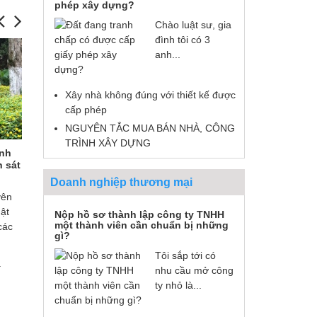
phép xây dựng?
Chào luật sư, gia
đình tôi có 3
anh...
Xây nhà không đúng với thiết kế được
cấp phép
NGUYÊN TẮC MUA BÁN NHÀ, CÔNG
TRÌNH XÂY DỰNG
Anh
Tranh chấp tiền ký quỹ – Anh
Giải quyết tra
 sát
Nguyễn Ngọc Tuyền ( Gia Lâm, Hà
Nguyễn Thị Ph
Nội).
Doanh nghiệp thương mại
yên
Luật Huy Thành đã tư vấn, hỗ trợ pháp
Rất nhanh, tận t
ật
lý và bảo vệ được quyền lợi hợp pháp
nay quyền lợi hợ
Nộp hồ sơ thành lập công ty TNHH
một thành viên cần chuẩn bị những
các
cho tôi theo quy định.
tôi đã được đảm 
gì?
ơn Luật sư Nguy
Cảm ơn Luật Huy Thành rất nhiều.
Tôi sắp tới có
Huy Thành.
.
nhu cầu mở công
ty nhỏ là...