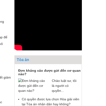
ông
áp để
vô
Tòa án
Đơn kháng cáo được gửi đến cơ quan
nào?
iết giảm
Chào luật sư, tôi
là người có
quyền...
Có quyền được lựa chọn Hòa giải viên
ặc
tại Tòa án nhân dân hay không?