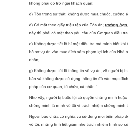
không phải do trở ngại khách quan;
d) Tôn trọng sự thật; không được mua chuộc, cưỡng ép h
đ) Có mặt theo giấy triệu tập của Tòa án;
trường hợp 
này thì phải có mặt theo yêu cầu của Cơ quan điều tra,
e) Không được tiết lộ bí mật điều tra mà mình biết khi
hồ sơ vụ án vào mục đích xâm phạm lợi ích của Nhà nướ
nhân;
g) Không được tiết lộ thông tin về vụ án, về người b
bản và không được sử dụng thông tin đó vào mục đích
pháp của cơ quan, tổ chức, cá nhân.”
Như vậy, người bị buộc tội có quyền chứng minh hoặc
chứng minh là mình vô tội vì trách nhiệm chứng minh tộ
Người bào chữa có nghĩa vụ sử dụng mọi biện pháp do p
vô tội, những tình tiết giảm nhẹ trách nhiệm hình sự củ