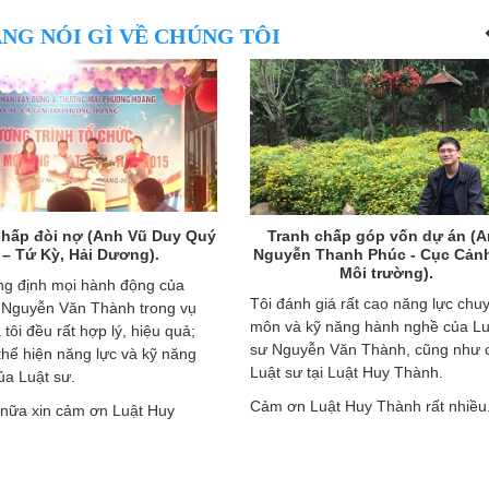
NG NÓI GÌ VỀ CHÚNG TÔI
chấp đòi nợ (Anh Vũ Duy Quý
Tranh chấp góp vốn dự án (
– Tứ Kỳ, Hải Dương).
Nguyễn Thanh Phúc - Cục Cảnh
Môi trường).
ng định mọi hành động của
Tôi đánh giá rất cao năng lực chu
 Nguyễn Văn Thành trong vụ
môn và kỹ năng hành nghề của Lu
 tôi đều rất hợp lý, hiệu quả;
sư Nguyễn Văn Thành, cũng như 
thể hiện năng lực và kỹ năng
Luật sư tại Luật Huy Thành.
của Luật sư.
Cảm ơn Luật Huy Thành rất nhiều
 nữa xin cảm ơn Luật Huy