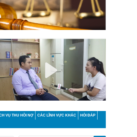
CH VỤ THU HỒI NỢ
CÁC LĨNH VỰC KHÁC
HỎI ĐÁP