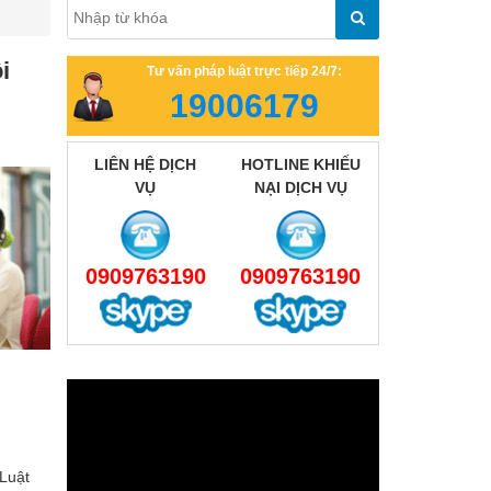
i
Tư vấn pháp luật trực tiếp 24/7:
19006179
LIÊN HỆ DỊCH
HOTLINE KHIẾU
VỤ
NẠI DỊCH VỤ
0909763190
0909763190
Luật