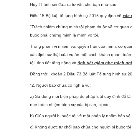
Huy Thành xin đưa ra tư vấn cho bạn như sau:
Điều 15 Bộ luật tố tụng hình sự 2015 quy định về
xác 
“Trách nhiệm chứng minh tội phạm thuộc về cơ quan co
buộc phải chứng minh là mình vô tội.
Trong phạm vi nhiệm vụ, quyền hạn của mình, cơ quan
xác định sự thật của vụ án một cách khách quan, toàn 
tội, tình tiết tăng nặng và
tình tiết giảm nhẹ trách n
Đồng thời, khoản 2 Điều 73 Bộ luật Tố tụng hình sự 2
“2. Người bào chữa có nghĩa vụ:
a) Sử dụng mọi biện pháp do pháp luật quy định để làm 
nhẹ trách nhiệm hình sự của bị can, bị cáo;
b) Giúp người bị buộc tội về mặt pháp lý nhằm bảo vệ 
c) Không được từ chối bào chữa cho người bị buộc tộ