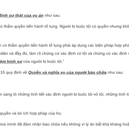
định sự thật của vụ án
như sau:
́ thẩm quyền tiến hành tố tụng. Người bị buộc tội có quyền nhưng kh
 có thẩm quyền tiến hành tố tụng phải áp dụng các biện pháp hợp ph
diện và đầy đủ, làm rõ chứng cứ xác định có tội và chứng cứ xác định 
hiệm hình sự
của người bị buộc tội.”
015 quy định về
Quyền và nghĩa vụ của người bào chữa
như sau:
sáng tỏ những tình tiết xác định người bị buộc tội vô tội, những tình t
quyền và lợi ích hợp pháp của họ;
i mà mình đã đảm nhận bào chữa nếu không vì lý do bất khả kháng ho