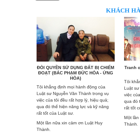
KHÁCH HÀ
Chị Đoàn Thị
ĐÒI QUYỀN SỬ DỤNG ĐẤT BỊ CHIẾM
Tranh 
uảng Ninh)
ĐOẠT (BÁC PHẠM ĐỨC HÒA - ỨNG
HÒA)
t sư Thành
Tôi khẳ
Tôi khẳng định mọi hành động của
hành nên tôi
Luật sư
Luật sư Nguyễn Văn Thành trong vụ
ỗ trợ trong
việc của
việc của tôi đều rất hợp lý, hiệu quả;
 hành chính.
qua đó 
qua đó thể hiện năng lực và kỹ năng
yễn Văn
rất tốt 
rất tốt của Luật sư.
rất nhiều.
Một lần
Một lần nữa xin cảm ơn Luật Huy
Thành.
Thành.